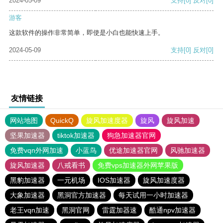
2024-05-09
支持
[0]
反对
[0]
游客
这款软件的操作非常简单，即使是小白也能快速上手。
2024-05-09
支持
[0]
反对
[0]
友情链接
网站地图
QuickQ
旋风加速度器
旋风
旋风加速
坚果加速器
tiktok加速器
狗急加速器官网
免费vqn外网加速
小蓝鸟
优途加速器官网
风驰加速器
旋风加速器
八戒看书
免费vps加速器外网苹果版
黑豹加速器
一元机场
IOS加速器
旋风加速度器
大象加速器
黑洞官方加速器
每天试用一小时加速器
老王vqn加速
黑洞官网
雷霆加器速
酷通npv加速器