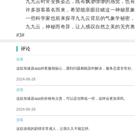
九九云时常变换姿态，既有飘渺缥缈的感觉，也有
许多游客慕名而来，希望能亲眼目睹这一神秘景象
一些科学家也前来探寻九九云背后的气象学秘密，
九九云，神秘而奇异，让人感叹自然之美的无穷奥
#3#
评论
游客
这款加速器app的客服很贴心，遇到问题都能及时解决，服务态度非常好。
2024-06-28
游客
这款加速器app的价格有点贵，可以适当降低一些，这样会更加亲民。
2024-06-28
游客
这款游戏的剧情非常感人，让我久久不能忘怀。