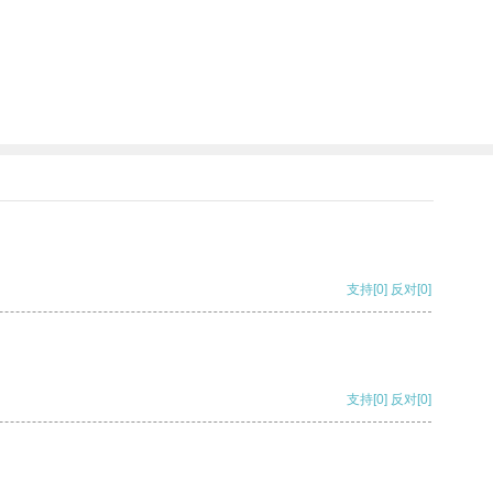
支持
[0]
反对
[0]
支持
[0]
反对
[0]