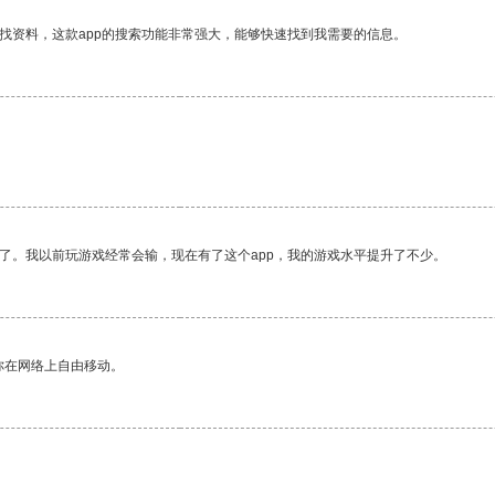
找资料，这款app的搜索功能非常强大，能够快速找到我需要的信息。
了。我以前玩游戏经常会输，现在有了这个app，我的游戏水平提升了不少。
你在网络上自由移动。