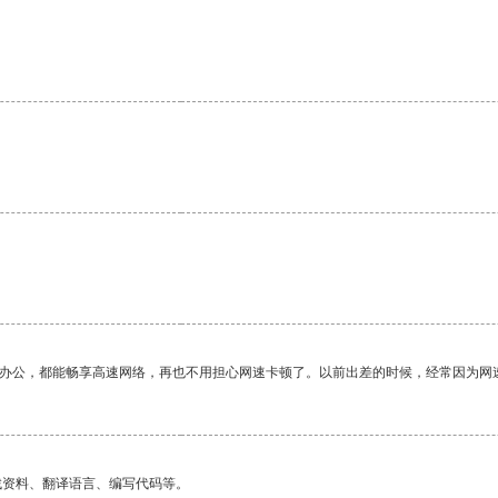
作办公，都能畅享高速网络，再也不用担心网速卡顿了。以前出差的时候，经常因为网
找资料、翻译语言、编写代码等。