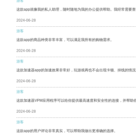
游客
这款app就像我的私人助理，随时随地为我的办公提供帮助。我经常需要查
2024-06-28
游客
这款app的商品种类非常丰富，可以满足我所有的购物需求。
2024-06-28
游客
这款加速器app的加速效果非常好，玩游戏再也不会出现卡顿、掉线的情况
2024-06-28
游客
这款加速器VPM应用程序可以给你提供最高速度和安全性的连接，并帮助
2024-06-28
游客
这款app的用户评论非常真实，可以帮助我做出更准确的选择。