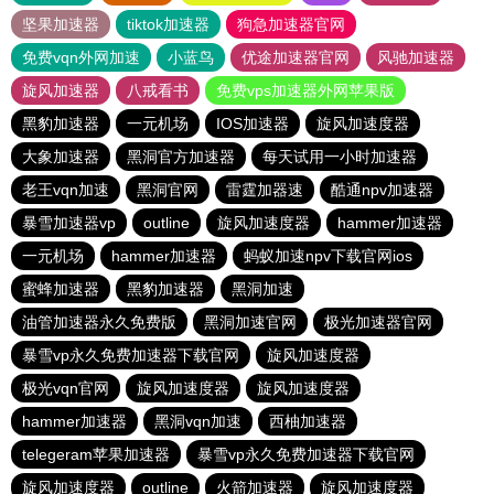
坚果加速器
tiktok加速器
狗急加速器官网
免费vqn外网加速
小蓝鸟
优途加速器官网
风驰加速器
旋风加速器
八戒看书
免费vps加速器外网苹果版
黑豹加速器
一元机场
IOS加速器
旋风加速度器
大象加速器
黑洞官方加速器
每天试用一小时加速器
老王vqn加速
黑洞官网
雷霆加器速
酷通npv加速器
暴雪加速器vp
outline
旋风加速度器
hammer加速器
一元机场
hammer加速器
蚂蚁加速npv下载官网ios
蜜蜂加速器
黑豹加速器
黑洞加速
油管加速器永久免费版
黑洞加速官网
极光加速器官网
暴雪vp永久免费加速器下载官网
旋风加速度器
极光vqn官网
旋风加速度器
旋风加速度器
hammer加速器
黑洞vqn加速
西柚加速器
telegeram苹果加速器
暴雪vp永久免费加速器下载官网
旋风加速度器
outline
火箭加速器
旋风加速度器