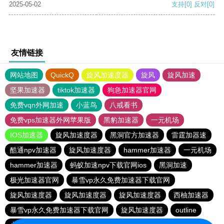
2025-05-02
支持
[0]
反对
[0]
友情链接
网站地图
QuickQ
旋风加速度器
旋风
旋风加速
坚果加速器
tiktok加速器
狗急加速器官网
免费vqn外网加速
小蓝鸟
八戒看书
免费vps加速器外网苹果版
黑豹加速器
一元机场
IOS加速器
旋风加速度器
黑洞官方加速器
雷霆加器速
酷通npv加速器
旋风加速度器
hammer加速器
一元机场
hammer加速器
蚂蚁加速npv下载官网ios
黑洞加速
极光加速器官网
暴雪vp永久免费加速器下载官网
旋风加速度器
旋风加速度器
旋风加速度器
西柚加速器
暴雪vp永久免费加速器下载官网
旋风加速度器
outline