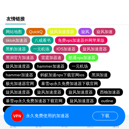
友情链接
网站地图
QuickQ
旋风加速度器
旋风
旋风加速
tiktok加速器
八戒看书
免费vps加速器外网苹果版
黑豹加速器
一元机场
IOS加速器
旋风加速度器
黑洞官方加速器
雷霆加器速
酷通npv加速器
旋风加速度器
hammer加速器
一元机场
hammer加速器
蚂蚁加速npv下载官网ios
黑洞加速
极光加速器官网
暴雪vp永久免费加速器下载官网
旋风加速度器
旋风加速度器
旋风加速度器
西柚加速器
暴雪vp永久免费加速器下载官网
旋风加速度器
outline
火箭加速器
旋风加速度器
ios加速器
永久免费使用的加速器
下载
0.073249s
首页
安卓
苹果
排行
推荐