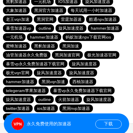
黑豹加速器
一元机场
IOS加速器
旋风加速度器
大象加速器
黑洞官方加速器
每天试用一小时加速器
老王vqn加速
黑洞官网
雷霆加器速
酷通npv加速器
暴雪加速器vp
outline
旋风加速度器
hammer加速器
一元机场
hammer加速器
蚂蚁加速npv下载官网ios
蜜蜂加速器
黑豹加速器
黑洞加速
油管加速器永久免费版
黑洞加速官网
极光加速器官网
暴雪vp永久免费加速器下载官网
旋风加速度器
极光vqn官网
旋风加速度器
旋风加速度器
hammer加速器
黑洞vqn加速
西柚加速器
telegeram苹果加速器
暴雪vp永久免费加速器下载官网
旋风加速度器
outline
火箭加速器
旋风加速度器
twitter加速器
ios加速器
黑洞nvp加速器
香蕉加速器官网
永久免费使用的加速器
下载