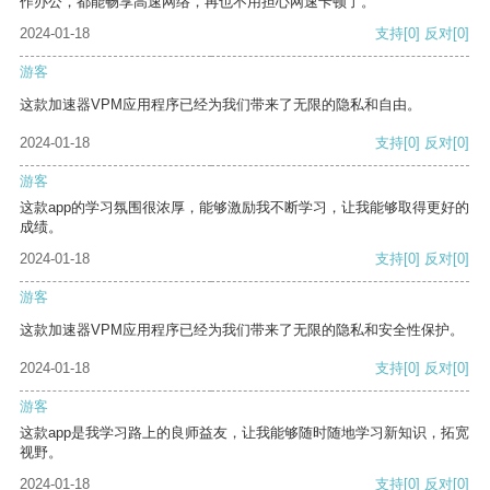
作办公，都能畅享高速网络，再也不用担心网速卡顿了。
2024-01-18
支持
[0]
反对
[0]
游客
这款加速器VPM应用程序已经为我们带来了无限的隐私和自由。
2024-01-18
支持
[0]
反对
[0]
游客
这款app的学习氛围很浓厚，能够激励我不断学习，让我能够取得更好的
成绩。
2024-01-18
支持
[0]
反对
[0]
游客
这款加速器VPM应用程序已经为我们带来了无限的隐私和安全性保护。
2024-01-18
支持
[0]
反对
[0]
游客
这款app是我学习路上的良师益友，让我能够随时随地学习新知识，拓宽
视野。
2024-01-18
支持
[0]
反对
[0]