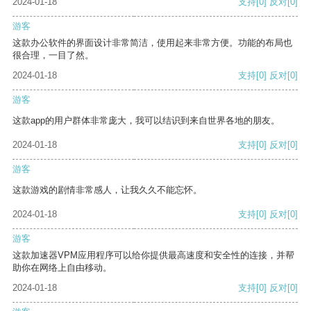
2024-01-18
支持
[0]
反对
[0]
游客
这款办公软件的界面设计非常简洁，使用起来非常方便。功能的布局也
很合理，一目了然。
2024-01-18
支持
[0]
反对
[0]
游客
这款app的用户群体非常庞大，我可以结识到来自世界各地的朋友。
2024-01-18
支持
[0]
反对
[0]
游客
这款游戏的剧情非常感人，让我久久不能忘怀。
2024-01-18
支持
[0]
反对
[0]
游客
这款加速器VPM应用程序可以给你提供最高速度和安全性的连接，并帮
助你在网络上自由移动。
2024-01-18
支持
[0]
反对
[0]