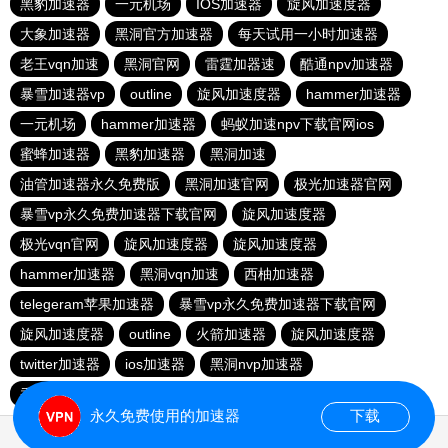
黑豹加速器
一元机场
IOS加速器
旋风加速度器
大象加速器
黑洞官方加速器
每天试用一小时加速器
老王vqn加速
黑洞官网
雷霆加器速
酷通npv加速器
暴雪加速器vp
outline
旋风加速度器
hammer加速器
一元机场
hammer加速器
蚂蚁加速npv下载官网ios
蜜蜂加速器
黑豹加速器
黑洞加速
油管加速器永久免费版
黑洞加速官网
极光加速器官网
暴雪vp永久免费加速器下载官网
旋风加速度器
极光vqn官网
旋风加速度器
旋风加速度器
hammer加速器
黑洞vqn加速
西柚加速器
telegeram苹果加速器
暴雪vp永久免费加速器下载官网
旋风加速度器
outline
火箭加速器
旋风加速度器
twitter加速器
ios加速器
黑洞nvp加速器
香蕉加速器官网
永久免费使用的加速器
下载