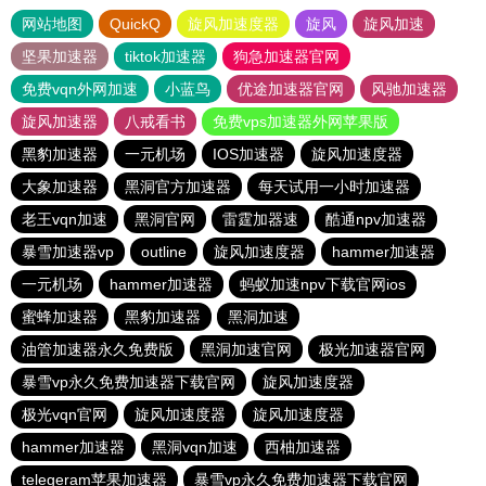
网站地图
QuickQ
旋风加速度器
旋风
旋风加速
坚果加速器
tiktok加速器
狗急加速器官网
免费vqn外网加速
小蓝鸟
优途加速器官网
风驰加速器
旋风加速器
八戒看书
免费vps加速器外网苹果版
黑豹加速器
一元机场
IOS加速器
旋风加速度器
大象加速器
黑洞官方加速器
每天试用一小时加速器
老王vqn加速
黑洞官网
雷霆加器速
酷通npv加速器
暴雪加速器vp
outline
旋风加速度器
hammer加速器
一元机场
hammer加速器
蚂蚁加速npv下载官网ios
蜜蜂加速器
黑豹加速器
黑洞加速
油管加速器永久免费版
黑洞加速官网
极光加速器官网
暴雪vp永久免费加速器下载官网
旋风加速度器
极光vqn官网
旋风加速度器
旋风加速度器
hammer加速器
黑洞vqn加速
西柚加速器
telegeram苹果加速器
暴雪vp永久免费加速器下载官网