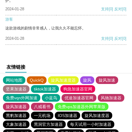
护。
2024-01-28
支持
[0]
反对
[0]
游客
这款游戏的剧情非常感人，让我久久不能忘怀。
2024-01-28
支持
[0]
反对
[0]
友情链接
网站地图
QuickQ
旋风加速度器
旋风
旋风加速
坚果加速器
tiktok加速器
狗急加速器官网
免费vqn外网加速
小蓝鸟
优途加速器官网
风驰加速器
旋风加速器
八戒看书
免费vps加速器外网苹果版
黑豹加速器
一元机场
IOS加速器
旋风加速度器
大象加速器
黑洞官方加速器
每天试用一小时加速器