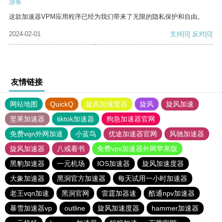
游客
这款加速器VPM应用程序已经为我们带来了无限的隐私保护和自由。
2024-02-01
支持
[0]
反对
[0]
友情链接
网站地图
QuickQ
旋风加速度器
旋风
旋风加速
坚果加速器
tiktok加速器
狗急加速器官网
免费vqn外网加速
小蓝鸟
优途加速器官网
风驰加速器
旋风加速器
八戒看书
免费vps加速器外网苹果版
黑豹加速器
一元机场
IOS加速器
旋风加速度器
大象加速器
黑洞官方加速器
每天试用一小时加速器
老王vqn加速
黑洞官网
雷霆加器速
酷通npv加速器
暴雪加速器vp
outline
旋风加速度器
hammer加速器