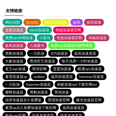
友情链接
网站地图
QuickQ
旋风加速度器
旋风
旋风加速
坚果加速器
tiktok加速器
狗急加速器官网
免费vqn外网加速
小蓝鸟
优途加速器官网
风驰加速器
旋风加速器
八戒看书
免费vps加速器外网苹果版
黑豹加速器
一元机场
IOS加速器
旋风加速度器
大象加速器
黑洞官方加速器
每天试用一小时加速器
老王vqn加速
黑洞官网
雷霆加器速
酷通npv加速器
暴雪加速器vp
outline
旋风加速度器
hammer加速器
一元机场
hammer加速器
蚂蚁加速npv下载官网ios
蜜蜂加速器
黑豹加速器
黑洞加速
油管加速器永久免费版
黑洞加速官网
极光加速器官网
暴雪vp永久免费加速器下载官网
旋风加速度器
极光vqn官网
旋风加速度器
旋风加速度器