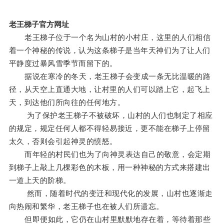
老王梯子官方网址
老王梯子位于一个名为山村的小村庄，这里的人们相信
着一个神秘的传说，认为这条梯子是当年天神们为了让人们
平静度过暴风雪季节而留下的。
据说在寒冷的冬天，老王梯子会变成一条无比温暖的路
径，从天空上直通大地，让村里的人们可以踏上它，起飞上
天，到达他们所向往的任何地方。
为了保护老王梯子不被破坏，山村的人们也制定了相应
的规定，规定任何人都不得轻易接近，更不能在梯子上停留
太久，否则会引起神灵的愤怒。
而年轻的村民们也为了向神灵表达自己的敬意，会定期
到梯子上敲上几棵彩色的木板，用一种神秘的方式来搭建出
一道上天的阶梯。
然而，随着时代的变迁和现代化的发展，山村也逐渐走
向热闹和繁华，老王梯子也在被人们所遗忘。
但即便如此，它仍在山村里默默地存在着，等待着那些