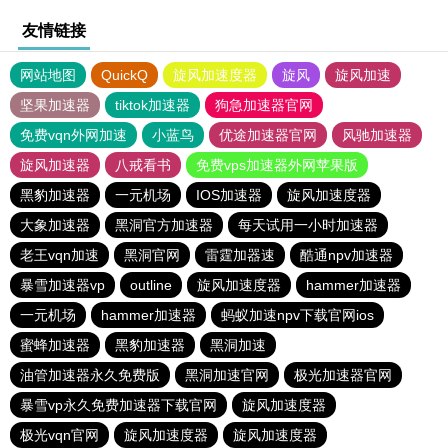
友情链接
网站地图
QuickQ
旋风加速度器
旋风
旋风加速
坚果加速器
tiktok加速器
狗急加速器官网
免费vqn外网加速
小蓝鸟
优途加速器官网
风驰加速器
旋风加速器
八戒看书
免费vps加速器外网苹果版
黑豹加速器
一元机场
IOS加速器
旋风加速度器
大象加速器
黑洞官方加速器
每天试用一小时加速器
老王vqn加速
黑洞官网
雷霆加器速
酷通npv加速器
暴雪加速器vp
outline
旋风加速度器
hammer加速器
一元机场
hammer加速器
蚂蚁加速npv下载官网ios
蜜蜂加速器
黑豹加速器
黑洞加速
油管加速器永久免费版
黑洞加速官网
极光加速器官网
暴雪vp永久免费加速器下载官网
旋风加速度器
极光vqn官网
旋风加速度器
旋风加速度器