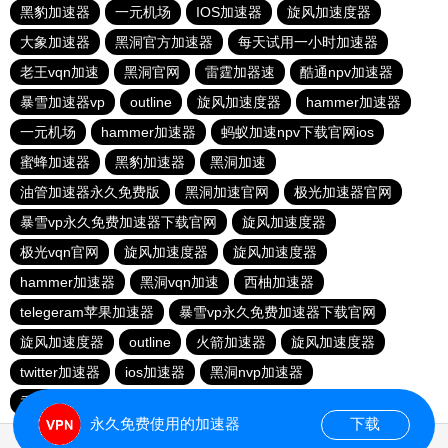
黑豹加速器
一元机场
IOS加速器
旋风加速度器
大象加速器
黑洞官方加速器
每天试用一小时加速器
老王vqn加速
黑洞官网
雷霆加器速
酷通npv加速器
暴雪加速器vp
outline
旋风加速度器
hammer加速器
一元机场
hammer加速器
蚂蚁加速npv下载官网ios
蜜蜂加速器
黑豹加速器
黑洞加速
油管加速器永久免费版
黑洞加速官网
极光加速器官网
暴雪vp永久免费加速器下载官网
旋风加速度器
极光vqn官网
旋风加速度器
旋风加速度器
hammer加速器
黑洞vqn加速
西柚加速器
telegeram苹果加速器
暴雪vp永久免费加速器下载官网
旋风加速度器
outline
火箭加速器
旋风加速度器
twitter加速器
ios加速器
黑洞nvp加速器
香蕉加速器官网
永久免费使用的加速器
下载