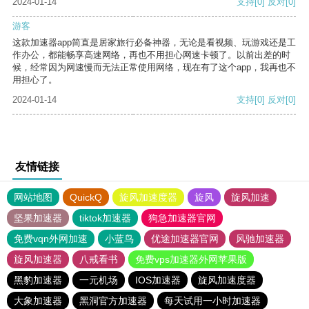
2024-01-14
支持
[0]
反对
[0]
游客
这款加速器app简直是居家旅行必备神器，无论是看视频、玩游戏还是工
作办公，都能畅享高速网络，再也不用担心网速卡顿了。以前出差的时
候，经常因为网速慢而无法正常使用网络，现在有了这个app，我再也不
用担心了。
2024-01-14
支持
[0]
反对
[0]
友情链接
网站地图
QuickQ
旋风加速度器
旋风
旋风加速
坚果加速器
tiktok加速器
狗急加速器官网
免费vqn外网加速
小蓝鸟
优途加速器官网
风驰加速器
旋风加速器
八戒看书
免费vps加速器外网苹果版
黑豹加速器
一元机场
IOS加速器
旋风加速度器
大象加速器
黑洞官方加速器
每天试用一小时加速器