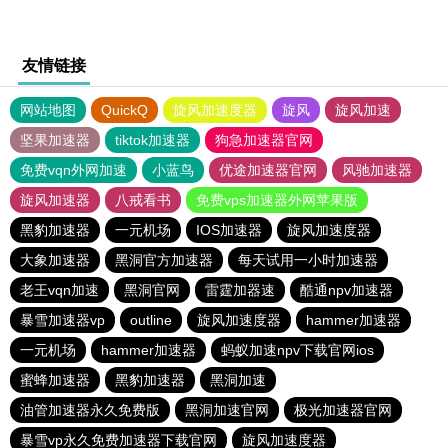
友情链接
网站地图
QuickQ
旋风加速度器
旋风
旋风加速
坚果加速器
tiktok加速器
狗急加速器官网
免费vqn外网加速
小蓝鸟
优途加速器官网
风驰加速器
旋风加速器
八戒看书
免费vps加速器外网苹果版
黑豹加速器
一元机场
IOS加速器
旋风加速度器
大象加速器
黑洞官方加速器
每天试用一小时加速器
老王vqn加速
黑洞官网
雷霆加器速
酷通npv加速器
暴雪加速器vp
outline
旋风加速度器
hammer加速器
一元机场
hammer加速器
蚂蚁加速npv下载官网ios
蜜蜂加速器
黑豹加速器
黑洞加速
油管加速器永久免费版
黑洞加速官网
极光加速器官网
暴雪vp永久免费加速器下载官网
旋风加速度器