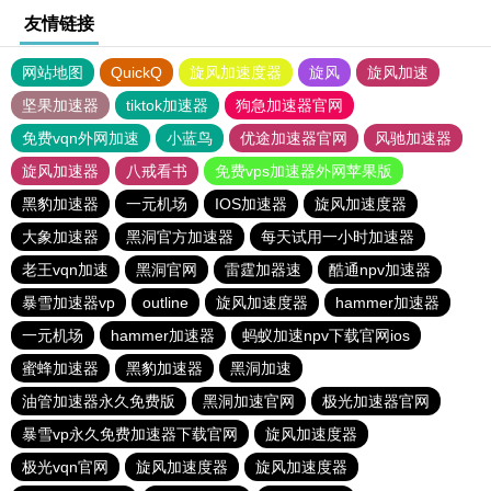
友情链接
网站地图
QuickQ
旋风加速度器
旋风
旋风加速
坚果加速器
tiktok加速器
狗急加速器官网
免费vqn外网加速
小蓝鸟
优途加速器官网
风驰加速器
旋风加速器
八戒看书
免费vps加速器外网苹果版
黑豹加速器
一元机场
IOS加速器
旋风加速度器
大象加速器
黑洞官方加速器
每天试用一小时加速器
老王vqn加速
黑洞官网
雷霆加器速
酷通npv加速器
暴雪加速器vp
outline
旋风加速度器
hammer加速器
一元机场
hammer加速器
蚂蚁加速npv下载官网ios
蜜蜂加速器
黑豹加速器
黑洞加速
油管加速器永久免费版
黑洞加速官网
极光加速器官网
暴雪vp永久免费加速器下载官网
旋风加速度器
极光vqn官网
旋风加速度器
旋风加速度器