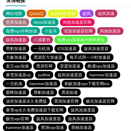
友情链接
网站地图
QuickQ
旋风加速度器
旋风
旋风加速
坚果加速器
tiktok加速器
狗急加速器官网
免费vqn外网加速
小蓝鸟
优途加速器官网
风驰加速器
旋风加速器
八戒看书
免费vps加速器外网苹果版
黑豹加速器
一元机场
IOS加速器
旋风加速度器
大象加速器
黑洞官方加速器
每天试用一小时加速器
老王vqn加速
黑洞官网
雷霆加器速
酷通npv加速器
暴雪加速器vp
outline
旋风加速度器
hammer加速器
一元机场
hammer加速器
蚂蚁加速npv下载官网ios
蜜蜂加速器
黑豹加速器
黑洞加速
油管加速器永久免费版
黑洞加速官网
极光加速器官网
暴雪vp永久免费加速器下载官网
旋风加速度器
极光vqn官网
旋风加速度器
旋风加速度器
hammer加速器
黑洞vqn加速
西柚加速器