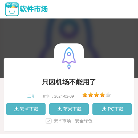
只因机场不能用了
工具
|
时间：2024-02-09
|
安卓下载
苹果下载
PC下载
安卓市场，安全绿色