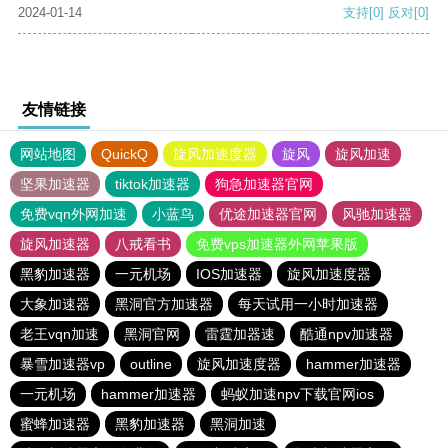
2024-01-14
支持
[0]
反对
[0]
友情链接
网站地图
QuickQ
旋风加速度器
旋风
旋风加速
坚果加速器
tiktok加速器
狗急加速器官网
免费vqn外网加速
小蓝鸟
优途加速器官网
风驰加速器
旋风加速器
八戒看书
免费vps加速器外网苹果版
黑豹加速器
一元机场
IOS加速器
旋风加速度器
大象加速器
黑洞官方加速器
每天试用一小时加速器
老王vqn加速
黑洞官网
雷霆加器速
酷通npv加速器
暴雪加速器vp
outline
旋风加速度器
hammer加速器
一元机场
hammer加速器
蚂蚁加速npv下载官网ios
蜜蜂加速器
黑豹加速器
黑洞加速