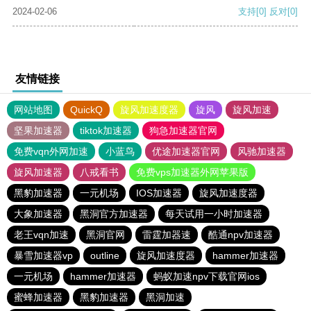
2024-02-06
支持
[0]
反对
[0]
友情链接
网站地图
QuickQ
旋风加速度器
旋风
旋风加速
坚果加速器
tiktok加速器
狗急加速器官网
免费vqn外网加速
小蓝鸟
优途加速器官网
风驰加速器
旋风加速器
八戒看书
免费vps加速器外网苹果版
黑豹加速器
一元机场
IOS加速器
旋风加速度器
大象加速器
黑洞官方加速器
每天试用一小时加速器
老王vqn加速
黑洞官网
雷霆加器速
酷通npv加速器
暴雪加速器vp
outline
旋风加速度器
hammer加速器
一元机场
hammer加速器
蚂蚁加速npv下载官网ios
蜜蜂加速器
黑豹加速器
黑洞加速